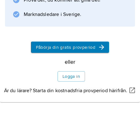
Prova det, du kommer att gilla det!
K
+
Marknadsledare i Sverige.
, genom membraner vilka blir permeabla på
grund av valinomycinets hydrofoba yta.
Jontransporten stör membranets normala
jongradient och förklarar antibiotikaeffekten.
Påbörja din gratis provperiod
V. används inte för antimikrobiell behandling
utan enbart inom experimentellt arbete.
eller
Logga in
Är du lärare? Starta din kostnadsfria provperiod härifrån.
Information om artikeln