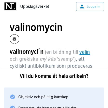
Uppslagsverket
Uppslagsverket
Logga in
valinomycin
valinomyciʹn
(en bildning till
valin
och grekiska
myʹkēs
’svamp’)
, ett
cykliskt antibiotikum som produceras
av mikroorganismen
Streptomyces
Vill du komma åt hela artikeln?
fulvissimus
och består av 12 byggstenar,
bl.a. aminosyran valin i olika former.
Objektiv och pålitlig kunskap.
Det fungerar som en jonofor, dvs. en effektiv
transportör av internt bundna joner, framförallt