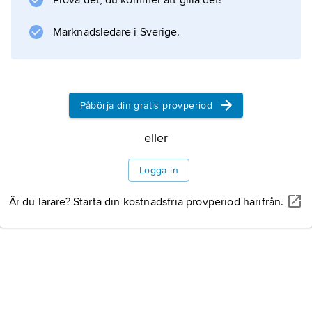
Prova det, du kommer att gilla det!
vidare gentemot andra valutor, främst dollar.
Även länder utanför EG deltog i samarbetet,
Marknadsledare i Sverige.
däribland Sverige fram till 1977.
Påbörja din gratis provperiod
Information om artikeln
eller
Logga in
Är du lärare? Starta din kostnadsfria provperiod härifrån.