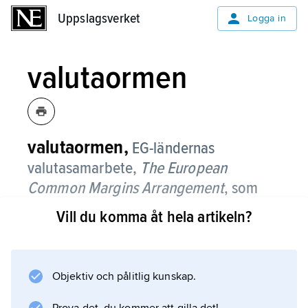
Uppslagsverket
Uppslagsverket
Logga in
valutaormen
valutaormen,
EG-ländernas
valutasamarbete,
The European
Common Margins Arrangement
, som
trädde i kraft 1972 och med ett antal
Vill du komma åt hela artikeln?
förändringar gällde tills det ersattes av
EMS
1979.
Objektiv och pålitlig kunskap.
Deltagande valutor bands med ett snävt
variationsintervall till varandra och något