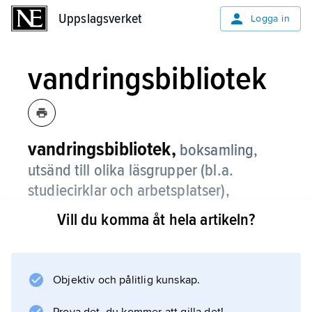
Uppslagsverket
Uppslagsverket
Logga in
vandringsbibliotek
vandringsbibliotek,
boksamling,
utsänd till olika läsgrupper (bl.a.
studiecirklar och arbetsplatser),
vanligen bestående av 25–50 böcker.
Vill du komma åt hela artikeln?
Verksamheten inleddes kring sekelskiftet
1900 av studentföreningarna Verdandi och
Heimdal samt arbetarbiblioteken och
Objektiv och pålitlig kunskap.
Folkbildningsförbundet. Den övertogs från