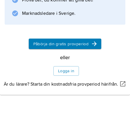
Prova det, du kommer att gilla det!
1930 av centralbiblioteken.
Marknadsledare i Sverige.
Information om artikeln
Påbörja din gratis provperiod
eller
Logga in
Är du lärare? Starta din kostnadsfria provperiod härifrån.