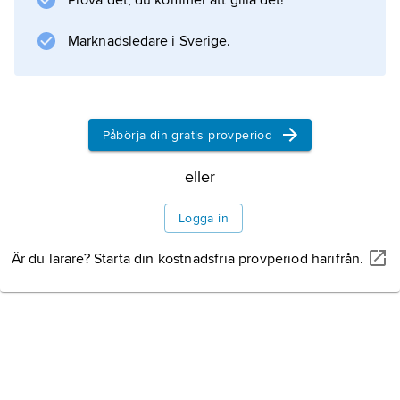
Prova det, du kommer att gilla det!
höjden är 47 m. Hela brons längd är 12 345 m,
och hela trafikledens längd är 17 185 m. Bron
Marknadsledare i Sverige.
blev färdig 1998.
Påbörja din gratis provperiod
Information om artikeln
eller
Logga in
Är du lärare? Starta din kostnadsfria provperiod härifrån.