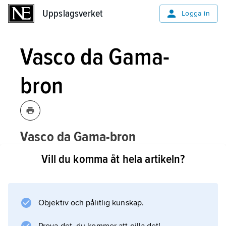
Uppslagsverket
Uppslagsverket
Logga in
Vasco da Gama-
bron
Vasco da Gama-bron
,
snedkabelbro över
[vaskudagɑ:ʹma-]
Vill du komma åt hela artikeln?
floden Tejo i Lissabon, Portugal.
Högbrodelen är 829 m lång och dess
Objektiv och pålitlig kunskap.
huvudspann 420 m. Två par 148 m höga
bropelare bär upp kablarna. Den segelfria