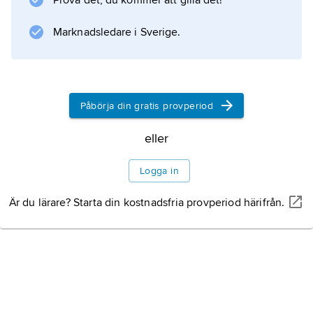
Prova det, du kommer att gilla det!
) och snigelkarp (
Cirrhina molitella
Marknadsledare i Sverige.
), vilka alla är sötvattensarter. Dessa arter
odlas mest i Asien men även i bland annat
Östeuropa.
Påbörja din gratis provperiod
eller
Information om artikeln
Logga in
Är du lärare? Starta din kostnadsfria provperiod härifrån.