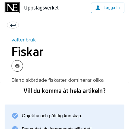
Uppslagsverket
Uppslagsverket
Logga in
vattenbruk
Fiskar
Bland skördade fiskarter dominerar olika
karparter, som karp (
Vill du komma åt hela artikeln?
Cyprinus carpio
), silverkarp (
Hypophtalmichthys molitrix
Objektiv och pålitlig kunskap.
), gräskarp (
Ctenopharyngodon idella