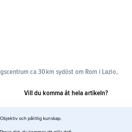
ingscentrum ca 30 km sydöst om Rom i Lazio,
Vill du komma åt hela artikeln?
 den tidiga republiken men underkuvades 338 f.Kr.
Objektiv och pålitlig kunskap.
rekreationsort för rika romare, blev biskopssäte på
nder medeltiden.