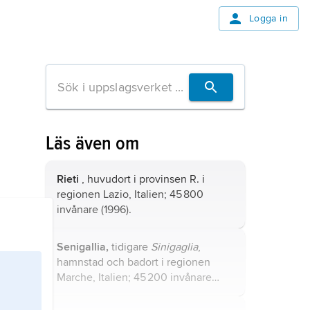
Logga in
Läs även om
Rieti
, huvudort i provinsen R. i
regionen Lazio, Italien; 45 800
invånare (1996).
Senigallia,
tidigare
Sinigaglia
,
hamnstad och badort i regionen
Marche, Italien; 45 200 invånare
(2005), biskopssäte.