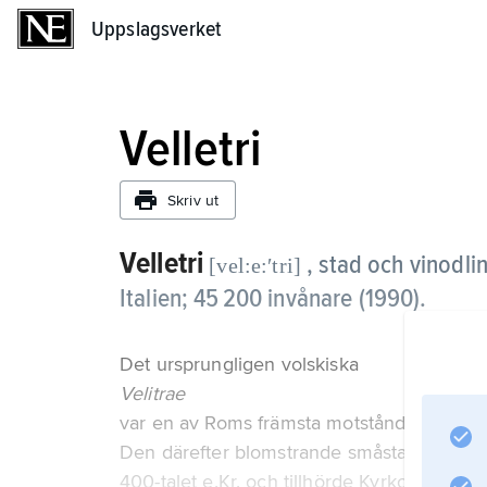
Uppslagsverket
Uppslagsverket
Velletri
Skriv ut
Velletri
, stad och vinodl
[vel:e:ʹtri]
Italien; 45 200 invånare (1990).
Det ursprungligen volskiska
Velitrae
var en av Roms främsta motståndare under
Den därefter blomstrande småstaden, bl.a. 
400-talet e.Kr. och tillhörde Kyrkostaten u