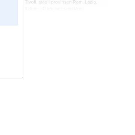
Tivoli
, stad i provinsen Rom, Lazio,
Italien, 30 km öster om Rom.
Capua,
forntida stad, nuvarande
Santa Maria Capua Vetere
, belägen
4 km sydöst om nuvarande Capua i
mellersta Italien.
Palestrina,
stad i regionen Lazio,
mellersta Italien, 35 km sydöst om
Rom.
Hispania,
det latinska namnet på
Pyreneiska halvön.
Tarquinia
, stad i provinsen Viterbo,
Lazio, mellersta Italien, 70 km
nordväst om Rom.