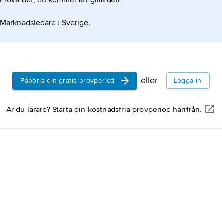
Prova det, du kommer att gilla det!
Marknadsledare i Sverige.
eller
Påbörja din gratis provperiod
Logga in
Är du lärare? Starta din kostnadsfria provperiod härifrån.