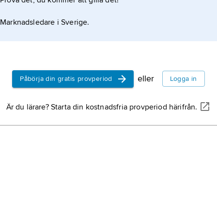
Prova det, du kommer att gilla det!
Marknadsledare i Sverige.
eller
Påbörja din gratis provperiod
Logga in
Är du lärare? Starta din kostnadsfria provperiod härifrån.