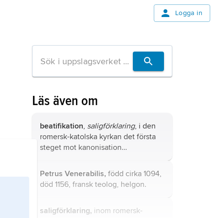
Logga in
Läs även om
beatifikation
,
saligförklaring
, i den
romersk-katolska kyrkan det första
steget mot
kanonisation
(helgonförklaring).
Petrus Venerabilis,
född cirka 1094,
död 1156, fransk teolog, helgon.
saligförklaring,
inom romersk-