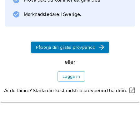
Prova det, du kommer att gilla det!
Gran Colombia
Marknadsledare i Sverige.
, misslyckades, och 1829 bröt sig Venezuela
ut ur den union som förenat det med
Colombia, Ecuador och Panama.
Påbörja din gratis provperiod
eller
Information om artikeln
Logga in
Är du lärare? Starta din kostnadsfria provperiod härifrån.