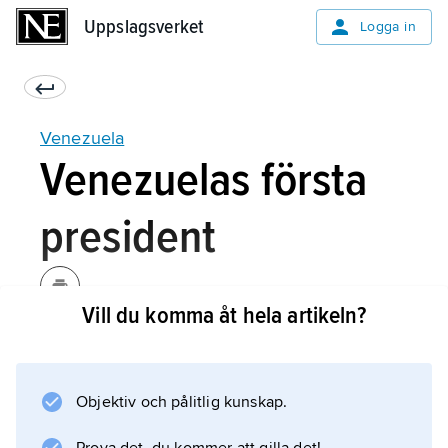
Uppslagsverket
Uppslagsverket
Logga in
Venezuela
Venezuelas första
president
Vill du komma åt hela artikeln?
Befrielsekriget förde Bolívar till andra
sydamerikanska länder, och José
Antonio Páez blev Venezuelas verklige
Objektiv och pålitlig kunskap.
makthavare. Bolívars försök att bygga upp en
stor sydamerikansk republik, kallad