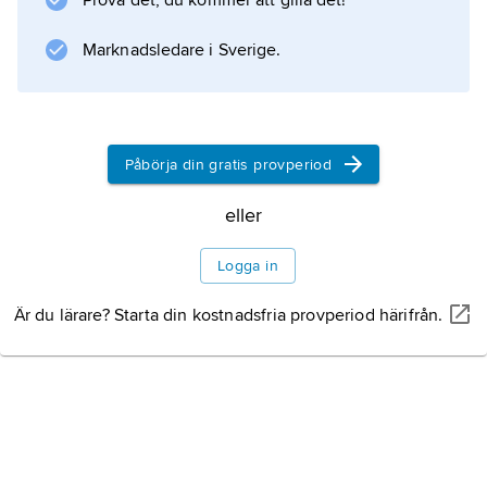
Prova det, du kommer att gilla det!
Marknadsledare i Sverige.
Påbörja din gratis provperiod
eller
Logga in
Är du lärare? Starta din kostnadsfria provperiod härifrån.