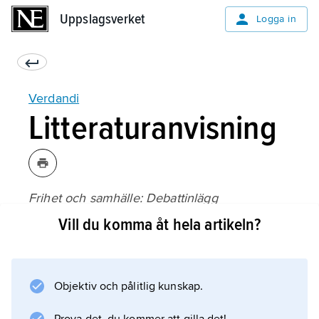
Uppslagsverket
Uppslagsverket
Logga in
Verdandi
Litteraturanvisning
Frihet och samhälle: Debattinlägg
, utgiven av Studentföreningen Verdandi
Vill du komma åt hela artikeln?
(1942);
Objektiv och pålitlig kunskap.
Information om artikeln