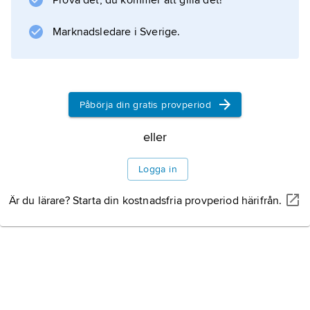
Prova det, du kommer att gilla det!
Marknadsledare i Sverige.
Information om artikeln
Påbörja din gratis provperiod
eller
Logga in
Är du lärare? Starta din kostnadsfria provperiod härifrån.