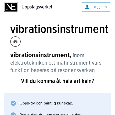
Uppslagsverket
Uppslagsverket
Logga in
vibrationsinstrument
vibrationsinstrument,
inom
elektrotekniken ett mätinstrument vars
funktion baseras på resonansverkan
mellan ett mekaniskt svängande system
Vill du komma åt hela artikeln?
och krafter som genererats av
mätstorheten på elektrisk eller
magnetisk väg.
Objektiv och pålitlig kunskap.
Det vanligaste vibrationsinstrumentet är