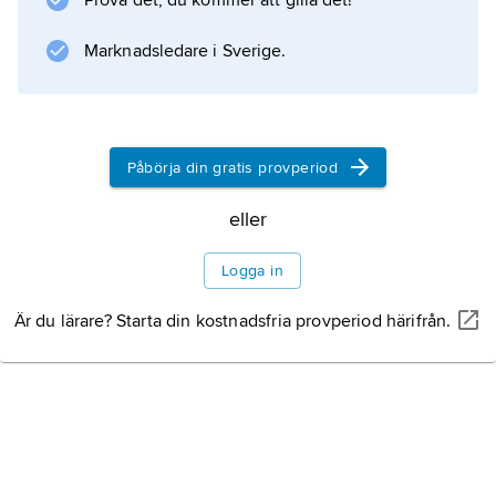
Prova det, du kommer att gilla det!
tungfrekvensmetern
för mätning av frekvensen hos ett
Marknadsledare i Sverige.
växelströmsnät.
Påbörja din gratis provperiod
Information om artikeln
eller
Logga in
Är du lärare? Starta din kostnadsfria provperiod härifrån.