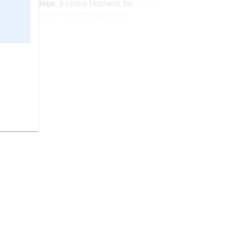
Svartlöga,
ö i östra Uppland; för
belägenhet se landskapskarta
Uppland
.
Idö,
ö i östra Uppland; för
belägenhet se landskapskarta
Uppland
.
Östra Lagnö,
ö i sydöstra Uppland;
för belägenhet se landskapskarta
Uppland
.
Raggarön,
ö i nordöstra Uppland; för
belägenhet se landskapskarta
Uppland
.
Vässarön,
ö i nordöstra Uppland; för
belägenhet se landskapskarta
Uppland
.