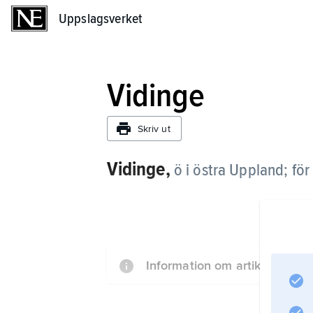
Uppslagsverket
Uppslagsverket
Vidinge
Skriv ut
Vidinge,
ö i östra Uppland; fö
Information om artikeln