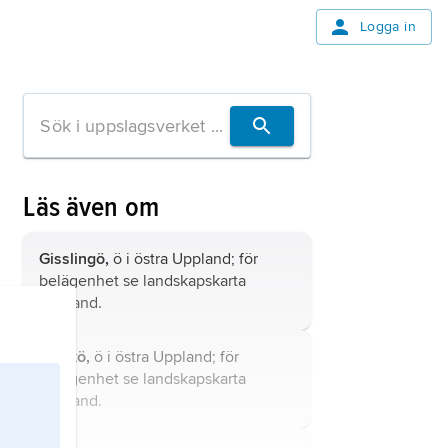
Logga in
Läs även om
Gisslingö,
ö i östra Uppland; för
belägenhet se landskapskarta
Uppland
.
Tjockö,
ö i östra Uppland; för
belägenhet se landskapskarta
Uppland
.