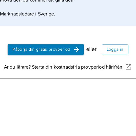
Prova det, du kommer att gilla det!
Marknadsledare i Sverige.
eller
Påbörja din gratis provperiod
Logga in
Är du lärare? Starta din kostnadsfria provperiod härifrån.