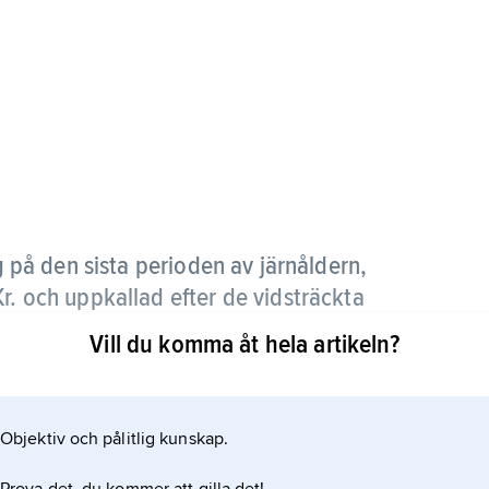
på den sista perioden av järnåldern,
r. och uppkallad efter de vidsträckta
dinavien.
Vill du komma åt hela artikeln?
att dominera delar av den europeiska kontinenten
s bl.a. Island och Grönland, och österut öppnades
Objektiv och pålitlig kunskap.