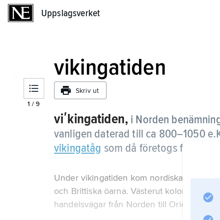
Uppslagsverket
Uppslagsverket
vikingatiden
Skriv ut
1
/
9
viʹkingatiden,
i Norden benämning 
vanligen daterad till ca 800–1050 e.K
vikingatåg
som då företogs från Skan
Under vikingatiden kom nordiska stormän 
och Brittiska öarna. Västerut koloniserade
handelsvägar från Norden till Orienten.