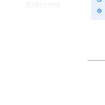
Bakgrund
Plundringståg, politik
Handel
Nordiska statsbildnin
Den kristna missione
Konst och arkitektur