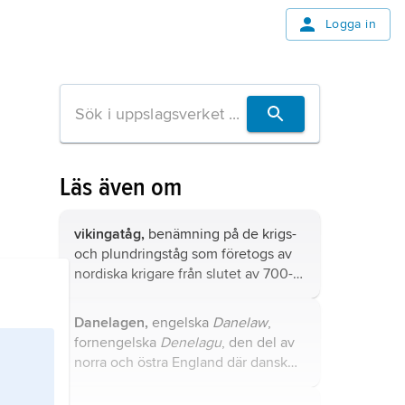
Logga in
Läs även om
vikingatåg,
benämning på de krigs-
och plundringståg som företogs av
nordiska krigare från slutet av 700-
talet till andra hälften av 1000-talet.
Danelagen,
engelska
Danelaw
,
fornengelska
Denelagu
, den del av
norra och östra England där dansk
lag och sedvänja rådde som en följd
av den nordiska, främst danska,