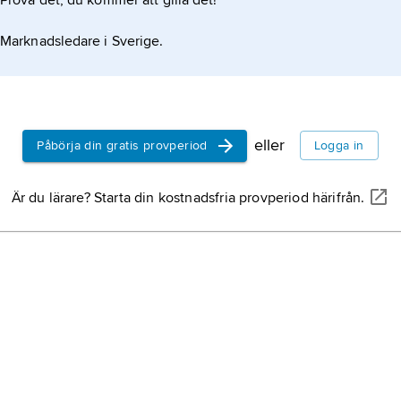
Prova det, du kommer att gilla det!
Marknadsledare i Sverige.
 och kolonisation
eller
Påbörja din gratis provperiod
Logga in
Är du lärare? Starta din kostnadsfria provperiod härifrån.
gar
n