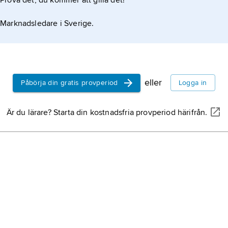
Prova det, du kommer att gilla det!
Marknadsledare i Sverige.
eller
Påbörja din gratis provperiod
Logga in
Är du lärare? Starta din kostnadsfria provperiod härifrån.