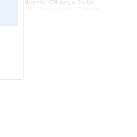
december 1374, kung av Sverige
1319–64 och av Norge 1319–55, son
till hertig
Erik Magnusson
och den
norska prinsessan
Ingeborg
; gift
Huss, Magnus,
1807–90, läkare,
1335 med
Blanka
av Namur.
överläkare vid Serafimerlasarettet
och professor i medicin vid
Karolinska Institutet 1840–60,
ordförande i Sundhetskollegium
Ekelund, Vilhelm,
född 14 oktober
1860–64 och generaldirektör över
1880, död 3 september 1949,
hospitalen i Sverige 1860–76.
författare.
Olaus Magnus,
född i oktober 1490,
död 1 augusti 1557, kyrkoman och
lärd, bror till Johannes Magnus.
Piper, Fredrik Magnus,
1746–1824,
arkitekt och trädgårdsskapare,
konduktör vid
Överintendentsämbetet 1772, från