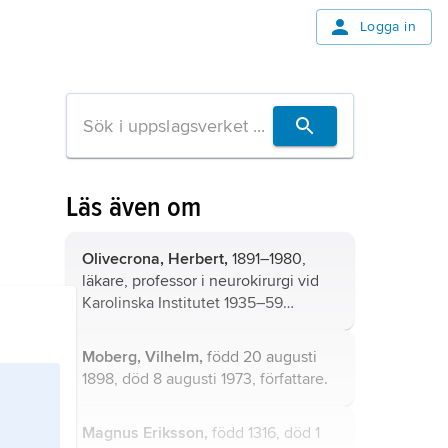
Logga in
Läs även om
Olivecrona, Herbert,
1891–1980,
läkare, professor i neurokirurgi vid
Karolinska Institutet 1935–59
(Sveriges första), verksam vid
Serafimerlasarettets neurokirurgiska
Moberg, Vilhelm,
född 20 augusti
klinik; sonson till Knut Olivecrona
1898, död 8 augusti 1973, författare.
och Rosalie Olivecrona, bror till Karl
Olivecrona.
Magnus Eriksson,
född 1316, död 1