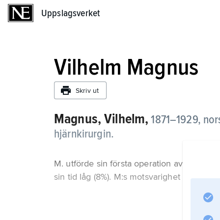
Uppslagsverket
Uppslagsverket
Vilhelm Magnus
Skriv ut
Magnus, Vilhelm,
1871–1929, nor
hjärnkirurgin.
M. utförde sin första operation av en hjär
sin tid låg (8%). M:s motsvarighet i Sverig