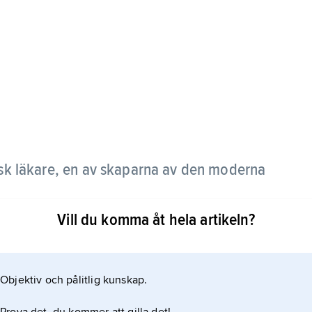
sk läkare, en av skaparna av den moderna
Vill du komma åt hela artikeln?
ntumör 1903. Dödligheten i hans operationer var för
e var Herbert Olivecrona.
Objektiv och pålitlig kunskap.