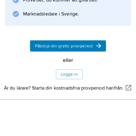
Prova det, du kommer att gilla det!
Marknadsledare i Sverige.
Påbörja din gratis provperiod
eller
Logga in
Är du lärare? Starta din kostnadsfria provperiod härifrån.