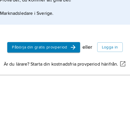
Prova det, du kommer att gilla det!
dekorationsmåla
Marknadsledare i Sverige.
Sjölin
(
Siölin
),
Ja
möbelsnickare, 
Köpings hallrätt 
verksam i Kungs
papier-maché
,
eller
Påbörja din gratis provperiod
Logga in
konstmaterial be
uppblött papper, 
Är du lärare? Starta din kostnadsfria provperiod härifrån.
gips.
svalgång,
dets
handelsgödsel,
som
konstgödse
inneragn,
detsa
innerblomfjäll
(
ö
ibland även de