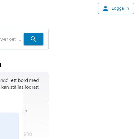
Logga in
m
bord
, ett bord med
kan ställas lodrätt
ens rötter och
r.
ils,
1756–1820,