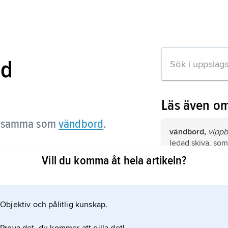
rd
Läs även o
tsamma som
vändbord
.
vändbord,
vipp
ledad skiva, som 
mot underredet.
Vill du komma åt hela artikeln?
alrot,
trä från al
n om artikeln
stamansvällninga
Objektiv och pålitlig kunskap.
Asplind, Johan N