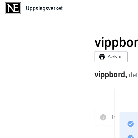
Uppslagsverket
Uppslagsverket
vippbo
Skriv ut
vippbord,
de
Informatio