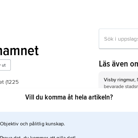
namnet
Läs även o
v ut
Visby ringmur,
N
t (1225
bevarade stads
Vill du komma åt hela artikeln?
ler
Visby domkyrko
församling i Vis
ultplats’ i
kommun (Gotlan
isk
Objektiv och pålitlig kunskap.
ch
Visby domkyrka