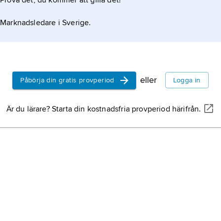
Prova det, du kommer att gilla det!
Maria
, ursprung
köpmännens kyrk
tså ’Vis stad’, ’staden Vi’.
Marknadsledare i Sverige.
Hejnummästare
gotländsk träsk
av tysk härkoms
formation om artikeln
eller
Påbörja din gratis provperiod
Logga in
Öja,
f.d. försam
Är du lärare? Starta din kostnadsfria provperiod härifrån.
Hellvi,
f.d. förs
kommun.
Björke,
församlin
Gotlands kommun
Sigtuna,
församl
Sigtuna kommu
(Stockholms län)