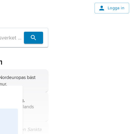
Logga in
m
ordeuropas bäst
mur.
församling,
by stift, Gotlands
ds län).
,
egentligen
Sankta