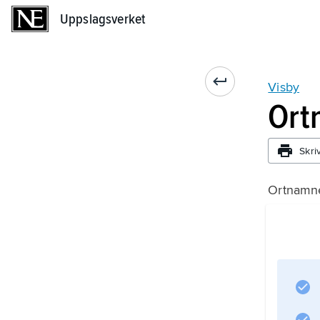
Uppslagsverket
Uppslagsverket
Visby
Ort
Skri
Ortnamne
Wisby
) innehål
vi
’hednisk k
epexeget
genitiv o