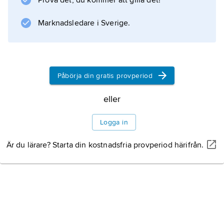
Prova det, du kommer att gilla det!
Marknadsledare i Sverige.
Påbörja din gratis provperiod
eller
Logga in
Är du lärare? Starta din kostnadsfria provperiod härifrån.