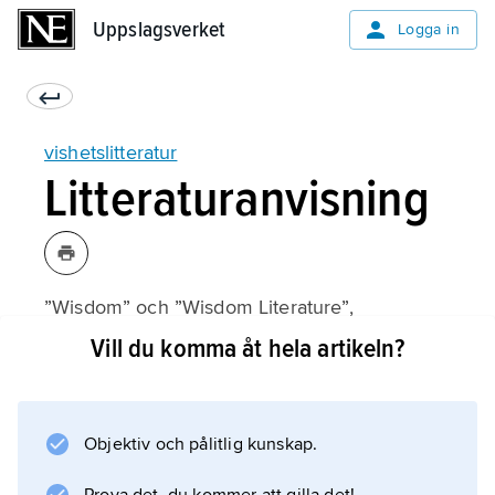
Uppslagsverket
Uppslagsverket
Logga in
vishetslitteratur
Litteraturanvisning
”Wisdom” och ”Wisdom Literature”,
The Encyclopedia of Religion
Vill du komma åt hela artikeln?
(1987);
Objektiv och pålitlig kunskap.
Information om artikeln