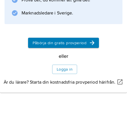
Prova det, du kommer att gilla det!
Information om artikeln
Marknadsledare i Sverige.
Påbörja din gratis provperiod
eller
Logga in
Är du lärare? Starta din kostnadsfria provperiod härifrån.