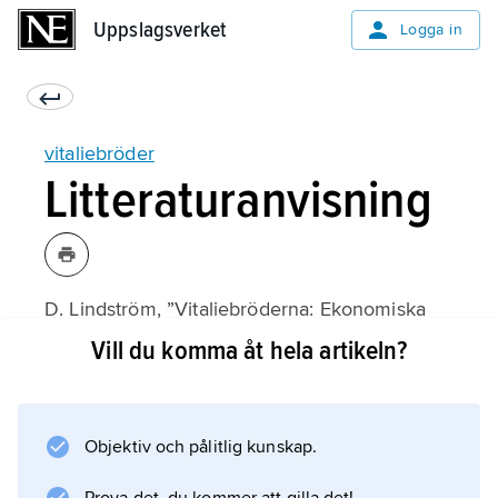
Uppslagsverket
Uppslagsverket
Logga in
vitaliebröder
Litteraturanvisning
D. Lindström, ”Vitaliebröderna: Ekonomiska
och samhällsorganisatoriska sammanhang”, i
Vill du komma åt hela artikeln?
L. Grundberg & P. Nykvist (utgivare),
En norrlandsbygd möter yttervärlden
(1995);
Objektiv och pålitlig kunskap.