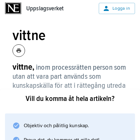
Uppslagsverket
Uppslagsverket
Logga in
vittne
vittne,
inom processrätten person som
utan att vara part används som
kunskapskälla för att i rättegång utreda
det händelseförlopp som är av
Vill du komma åt hela artikeln?
betydelse i målet.
I princip är envar skyldig att ställa upp som
vittne. Undantagna från denna generella
Objektiv och pålitlig kunskap.
vittnesplikt är dels de som är obehöriga att