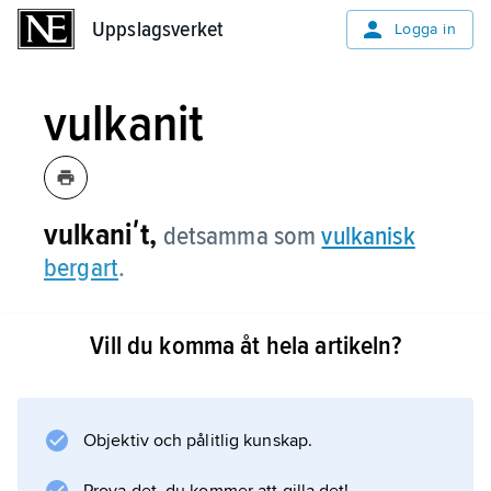
Uppslagsverket
Uppslagsverket
Logga in
vulkanit
vulkaniʹt,
detsamma som
vulkanisk
bergart
.
Vill du komma åt hela artikeln?
Information om artikeln
Objektiv och pålitlig kunskap.