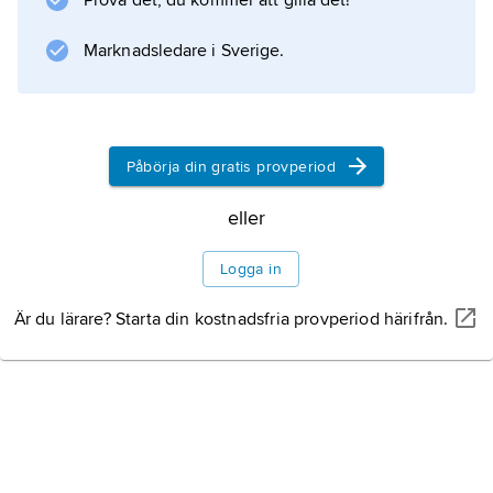
Prova det, du kommer att gilla det!
Marknadsledare i Sverige.
Påbörja din gratis provperiod
eller
Logga in
Är du lärare? Starta din kostnadsfria provperiod härifrån.