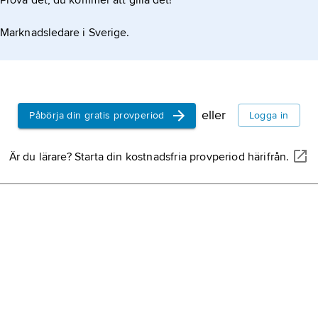
Prova det, du kommer att gilla det!
Marknadsledare i Sverige.
eller
Påbörja din gratis provperiod
Logga in
Är du lärare? Starta din kostnadsfria provperiod härifrån.