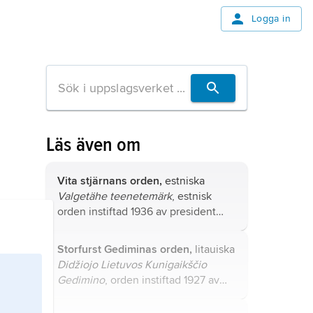
Logga in
Läs även om
Vita stjärnans orden,
estniska
Valgetähe teenetemärk
, estnisk
orden instiftad 1936 av president
Konstantin Päts i sju grader och en
medalj i tre grader för belöning av
Storfurst Gediminas orden,
litauiska
civila förtjänster.
Didžiojo Lietuvos Kunigaikščio
Gedimino
, orden instiftad 1927 av
Litauens regering för exceptionella
medborgerliga förtjänster.