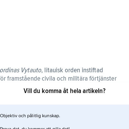
 ordinas Vytauto
,
litauisk orden instiftad
r framstående civila och militära förtjänster
ytautas död.
Vill du komma åt hela artikeln?
 grader. Ordensbandet är vitt med gula kantränder.
 utländska medborgare, men den restituerades
Objektiv och pålitlig kunskap.