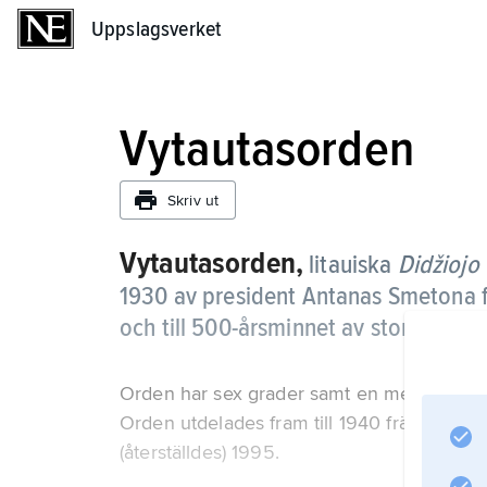
Uppslagsverket
Uppslagsverket
Vytautasorden
Skriv ut
Vytautasorden,
litauiska
Didžiojo
1930 av president Antanas Smetona fö
och till 500-årsminnet av storfurst V
Orden har sex grader samt en medalj i tre
Orden utdelades fram till 1940 främst till
(återställdes) 1995.