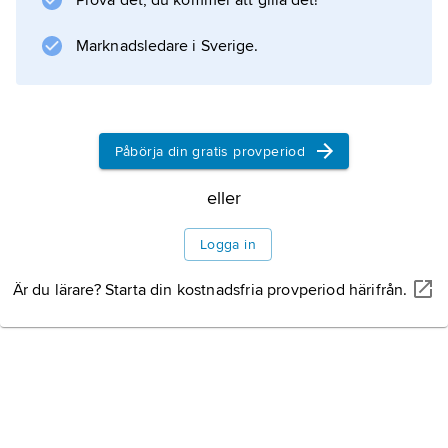
Prova det, du kommer att gilla det!
Information om artikeln
Marknadsledare i Sverige.
Påbörja din gratis provperiod
eller
Logga in
Är du lärare? Starta din kostnadsfria provperiod härifrån.