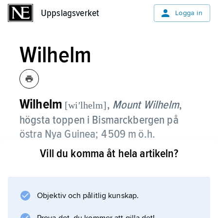
Uppslagsverket
Uppslagsverket
Logga in
Wilhelm
Wilhelm
,
Mount Wilhelm
,
[wiʹlhelm]
högsta toppen i Bismarckbergen på
östra Nya Guinea; 4 509 m ö.h.
Vill du komma åt hela artikeln?
Wilhelm är Papua Nya Guineas högsta berg
och räknas som högsta toppen i världsdelen
Oceanien.
Objektiv och pålitlig kunskap.