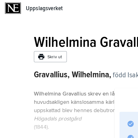
Uppslagsverket
Uppslagsverket
Wilhelmina Graval
Skriv ut
Gravallius, Wilhelmina,
född Isa
Wilhelmina Gravallius skrev en lång rad på
huvudsakligen känslosamma kärleks- och fami
uppskattad blev hennes debutroman
Högadals prostgård
(1844).