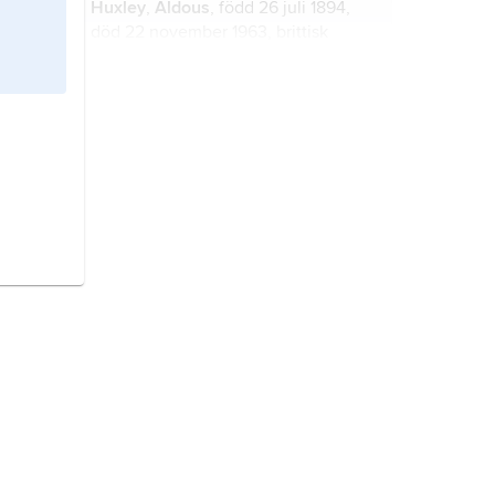
Huxley
,
Aldous
, född 26 juli 1894,
Carl Fredrik Ehrensvärd
död 22 november 1963, brittisk
(Gyllembourg).
författare, sonson till T.H. Huxley
och bror till Julian S. Huxley och
Andrew F. Huxley.
Proust,
Marcel,
född 10 juli 1871, död
18 november 1922, fransk författare.
Lawrence
,
D
avid
H
erbert, född 11
september 1885, död 2 mars 1930,
brittisk författare.
Balzac
,
Honoré de,
född 20 maj
1799, död 18 augusti 1850, fransk
författare.
Twain
,
Mark,
pseudonym för
Samuel
Langhorne
Clemens
, född 30
november 1835, död 21 april 1910,
amerikansk författare och