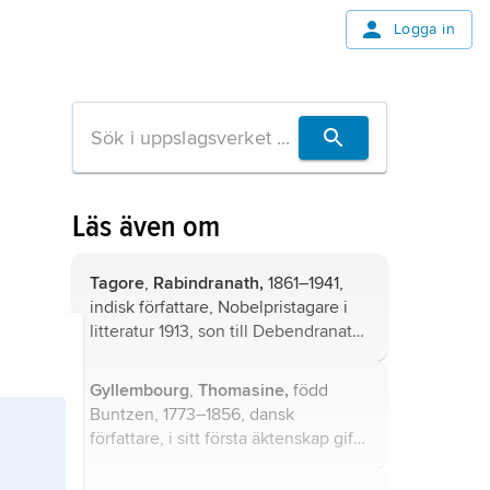
Logga in
Läs även om
Tagore
,
Rabindranath,
1861–1941,
indisk författare, Nobelpristagare i
litteratur 1913, son till Debendranath
Tagore.
Gyllembourg
,
Thomasine,
född
Buntzen, 1773–1856, dansk
författare, i sitt första äktenskap gift
med P.A. Heiberg och mor till Johan
Ludvig Heiberg, senare omgift med