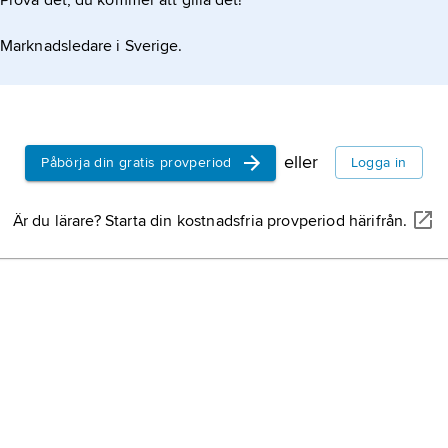
Prova det, du kommer att gilla det!
Marknadsledare i Sverige.
eller
Påbörja din gratis provperiod
Logga in
Är du lärare? Starta din kostnadsfria provperiod härifrån.