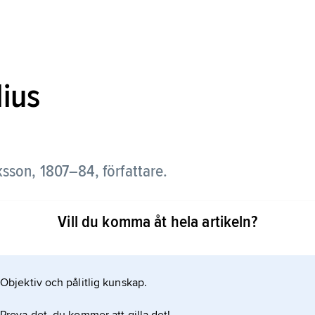
lius
ksson, 1807–84, författare.
 sin tid mycket lästa romaner och noveller,
Vill du komma åt hela artikeln?
ljeberättelser i borgerlig miljö. Särskilt
Objektiv och pålitlig kunskap.