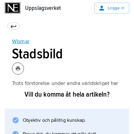
Uppslagsverket
Uppslagsverket
Logga in
Wismar
Stadsbild
Trots förstörelse under andra världskriget har
staden ännu många äldre byggnader helt eller
Vill du komma åt hela artikeln?
delvis i behåll. Stadsbilden domineras av tre
tegelkyrkor, typiska för gotikens utveckling i
östersjöområdet under hansetiden (jämför
Objektiv och pålitlig kunskap.
baltisk tegelgotik
). Av dessa kyrkor är Nicolaikyrkan den mest