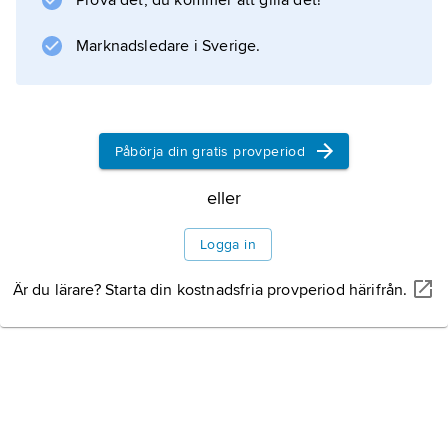
Prova det, du kommer att gilla det!
välbevarade; Georgskyrkan är sedan 1990
under återuppbyggnad efter svåra krigsskador
Marknadsledare i Sverige.
och Mariakyrkan
Påbörja din gratis provperiod
Information om artikeln
eller
Logga in
Är du lärare? Starta din kostnadsfria provperiod härifrån.