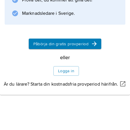
Prova det, du kommer att gilla det!
Marknadsledare i Sverige.
Information om artikeln
Påbörja din gratis provperiod
eller
Logga in
Är du lärare? Starta din kostnadsfria provperiod härifrån.