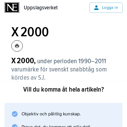
Uppslagsverket
Uppslagsverket
Logga in
X 2000
X 2000,
under perioden 1990–2011
varumärke för svenskt snabbtåg som
kördes av SJ.
Vill du komma åt hela artikeln?
Ett tågsätt bestod av drivenhet (kallad
X2
), två till fem mellanvagnar och en sittvagn
med förarhytt.
Objektiv och pålitlig kunskap.