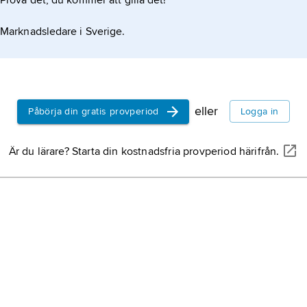
Prova det, du kommer att gilla det!
Marknadsledare i Sverige.
eller
Påbörja din gratis provperiod
Logga in
Är du lärare? Starta din kostnadsfria provperiod härifrån.