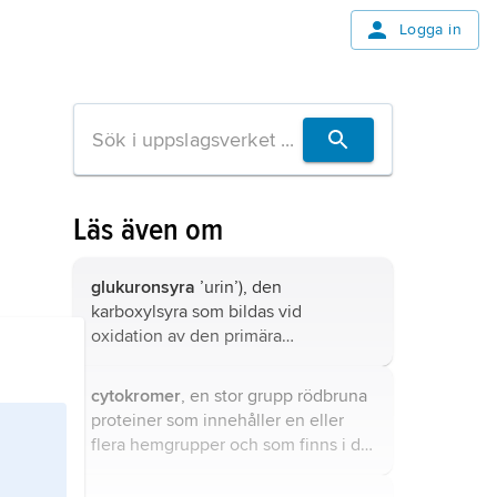
Logga in
Läs även om
glukuronsyra
’urin’), den
karboxylsyra som bildas vid
oxidation av den primära
hydroxylgruppen i glukos.
cytokromer
, en stor grupp rödbruna
proteiner som innehåller en eller
flera hemgrupper och som finns i de
flesta organismer, där de deltar i
redoxreaktioner.