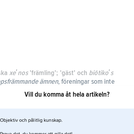
iska
xeʹnos
’främling’; ’gäst’ och
biōtikoʹs
ppsfrämmande ämnen
, föreningar som inte
ättning.
Vill du komma åt hela artikeln?
del, droger och miljögifter. Gemensamt för de flesta
en. Det avgiftningssystem som huvudsakligen finns i
Objektiv och pålitlig kunskap.
mer vattenlösliga ämnen som därmed kan utsöndras i
r eller