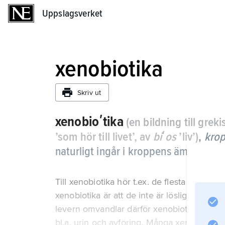
Uppslagsverket
Uppslagsverket
xenobiotika
Skriv ut
xenobioʹtika
(en bildning till grek
’som hör till livet’, av
biʹos
’liv’)
,
kro
naturligt ingår i kroppens ämnesoms
Till xenobiotika hör t.ex. de flesta läkeme
xenobiotika är att de inte är lösliga i vatt
levern omvandlar därför xenobiotika till 
bl.a. urin och avföring. Många xenobiotika ä