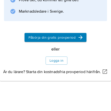
Prova det, du kommer att gilla det!
Marknadsledare i Sverige.
Påbörja din gratis provperiod
eller
Logga in
Är du lärare? Starta din kostnadsfria provperiod härifrån.