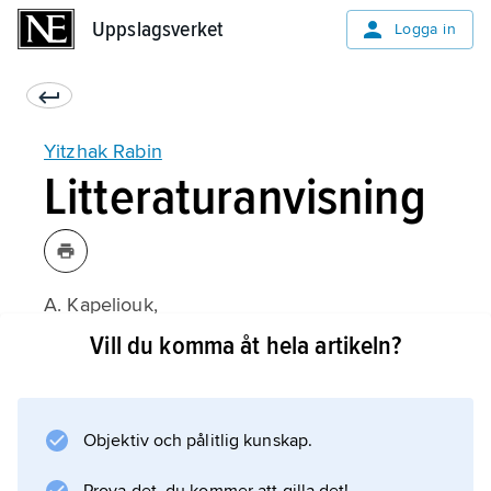
Uppslagsverket
Uppslagsverket
Logga in
Yitzhak Rabin
Litteraturanvisning
A. Kapeliouk,
Rabin, un assassinat politique
Vill du komma åt hela artikeln?
(1996, tysk översättning 1997);
Objektiv och pålitlig kunskap.
Information om artikeln