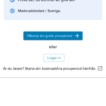
Prova det, du kommer att gilla det!
dessa berättelser uppträdande vargen.
Marknadsledare i Sverige.
Information om artikeln
Påbörja din gratis provperiod
eller
Logga in
Är du lärare? Starta din kostnadsfria provperiod härifrån.