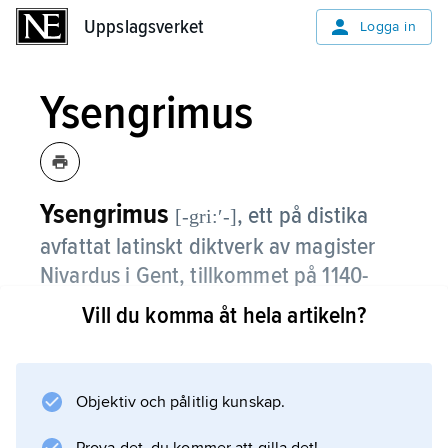
Uppslagsverket
Uppslagsverket
Logga in
Ysengrimus
Ysengrimus
, ett på distika
[-gri:ʹ-]
avfattat latinskt diktverk av magister
Nivardus i Gent, tillkommet på 1140-
talet och en av förlagorna till
Vill du komma åt hela artikeln?
folkspråkliga versioner av djureposet
Rävsagan
, bland annat Pierre de Saint-
Clouds ”Roman de Renart” (1170-talet).
Objektiv och pålitlig kunskap.
Ysengrimus eller Isegrim är namnet på den i