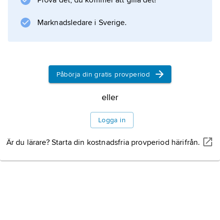
Prova det, du kommer att gilla det!
Marknadsledare i Sverige.
Påbörja din gratis provperiod
eller
Logga in
Är du lärare? Starta din kostnadsfria provperiod härifrån.