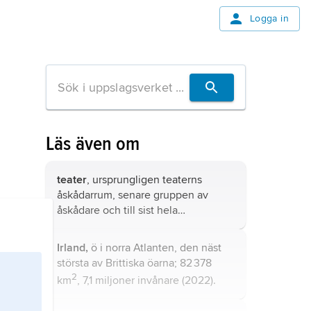
Logga in
Läs även om
teater
, ursprungligen teaterns
åskådarrum, senare gruppen av
åskådare och till sist hela
anläggningen med både spelplats
och åskådarrum.
Irland,
ö i norra Atlanten, den näst
största av Brittiska öarna; 82 378
2
km
, 7,1 miljoner invånare (2022).