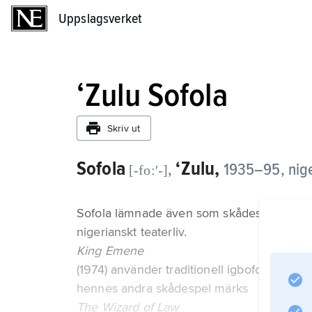
Uppslagsverket
Uppslagsverket
ʻZulu Sofola
Skriv ut
Sofola
ʻZulu,
,
1935–95, nige
[-fo:ʹ-]
Sofola lämnade även som skådespelare, regi
nigerianskt teaterliv.
King Emene
(1974) använder traditionell igboform till a
hennes andra skådespel märks
The Wizard of Law