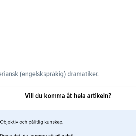
riansk (engelskspråkig) dramatiker.
ssör och forskare väsentliga bidrag till
Vill du komma åt hela artikeln?
tt föra fram idéer om ett modernt samhälle. Bland
Objektiv och pålitlig kunskap.