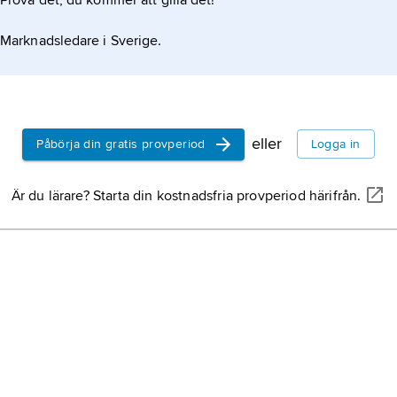
Prova det, du kommer att gilla det!
andspråk,
Marknadsledare i Sverige.
eller
Påbörja din gratis provperiod
Logga in
Är du lärare? Starta din kostnadsfria provperiod härifrån.