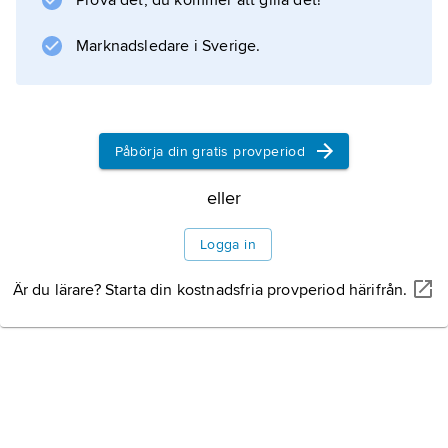
Prova det, du kommer att gilla det!
Information om artikeln
Marknadsledare i Sverige.
Påbörja din gratis provperiod
eller
Logga in
Är du lärare? Starta din kostnadsfria provperiod härifrån.