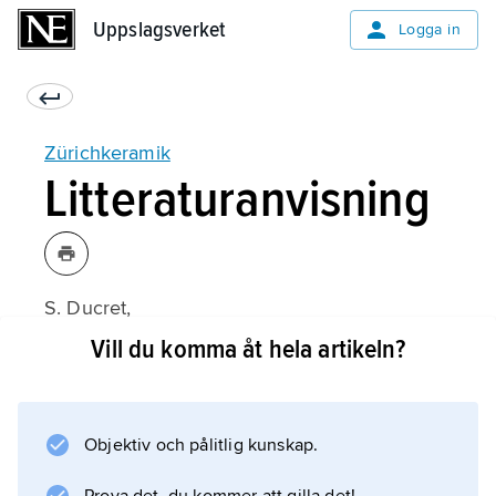
Uppslagsverket
Uppslagsverket
Logga in
Zürichkeramik
Litteraturanvisning
S. Ducret,
Die Zürcher Porzellanmanufaktur und ihre
Vill du komma åt hela artikeln?
Erzeugnisse im 18. und 19. Jahrhundert
1–2 (1958–59).
Objektiv och pålitlig kunskap.