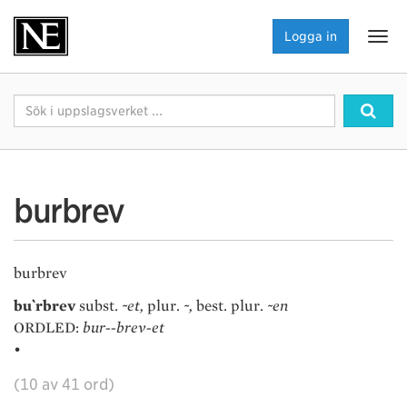
NE.se
Logga in
Visa
navi
Sök
Sök
burbrev
burbrev
bu`rbrev
subst.
~et,
plur.
~,
best. plur.
~en
ORDLED:
bur--brev-et
•
(10 av 41 ord)