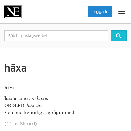
NE.se
Logga in
Visa
navi
Sök
Sök
häxa
häxa
häx`a
subst.
~n häxor
ORDLED:
häx-an
• en ond kvinnlig sagofigur med
(11 av 86 ord)