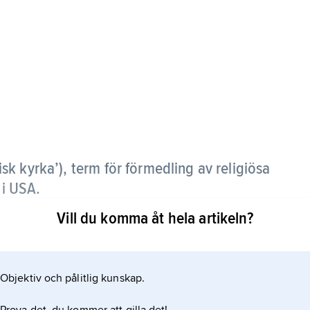
isk kyrka’), term för förmedling av religiösa
i USA.
Vill du komma åt hela artikeln?
igiösa ledare gudstjänster och andra program på
peciella samfund eller kyrkor. Programmen kan vara
n kan också bekostas av de bidrag tittarna sänder
Objektiv och pålitlig kunskap.
tiva grupper står bakom. Kritik