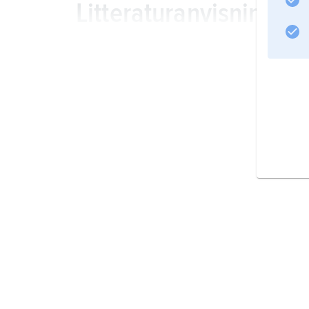
Litteraturanvisning
Information om artikeln