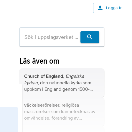
Logga in
Läs även om
Church of England
,
Engelska
kyrkan
, den nationella kyrka som
uppkom i England genom 1500-
talets reformation och som efter
hand blev moderkyrka för
väckelserörelser,
religiösa
anglikanska kyrkogemenskapen.
massrörelser som kännetecknas av
omvändelse, förändring av
livsmönster och ofta karismatiska
yttringar (jämför
karismatisk rörelse
).