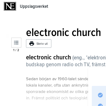
Uppslagsverket
Uppslagsverket
electronic church
Skriv ut
1
/
2
electronic church
(eng., ’elektron
budskap genom radio och TV, främst 
Sedan början av 1960-talet sänder där rel
lokala kanaler, ofta utan anknytning till s
sponsrade ekonomiskt av olika grupper me
in. Främst politiskt och teologiskt konserva