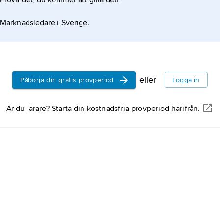
Prova det, du kommer att gilla det!
Marknadsledare i Sverige.
eller
Påbörja din gratis provperiod
Logga in
Är du lärare? Starta din kostnadsfria provperiod härifrån.