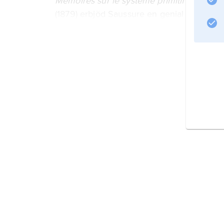
Mémoires sur le système primitif des voy
(1879) erbjöd Saussure en genial och fram
särskilt av
a
, i de indoeuropeiska språken (se
laryngalteorin
). I övrigt publicerade han under sin levnad
anteckningar från hans föreläsningar
Litteraturanvisning
Information om artikeln