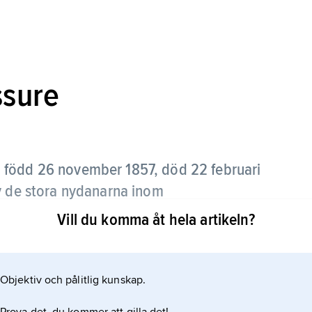
ssure
,
född 26 november 1857, död 22 februari
av de stora nydanarna inom
ersitetet i Genève i sanskrit och jämförande
Vill du komma åt hela artikeln?
allmän språkvetenskap från 1907; sonsons
ons son till Nicolas Théodore de Saussure.
Objektiv och pålitlig kunskap.