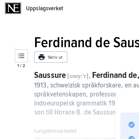
Uppslagsverket
Uppslagsverket
Ferdinand de Sau
Skriv ut
1
/
2
Saussure
Ferdinand de
,
[sosy:ʹr]
1913, schweizisk språkforskare, en 
språkvetenskapen, professor vid univ
indoeuropeisk grammatik 1901–07, i 
son till Horace B. de Saussure, brors
I ungdomsarbetet