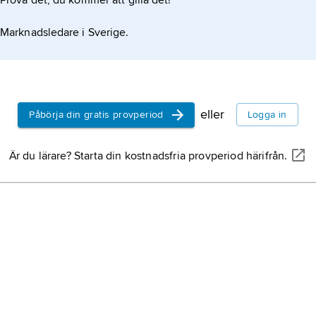
elles dans les langues indoeuropéennes
Prova det, du kommer att gilla det!
synt lösning på problem i vokalutvecklingen,
Marknadsledare i Sverige.
eller
 få skrifter. Hans lärjungar samlade emellertid
Påbörja din gratis provperiod
Logga in
Är du lärare? Starta din kostnadsfria provperiod härifrån.