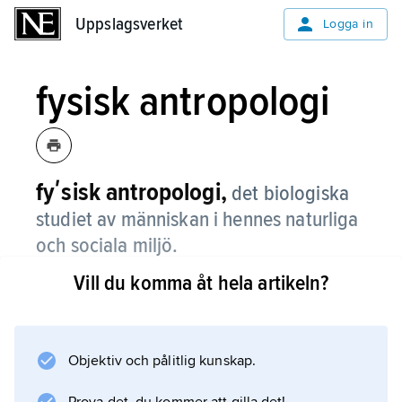
Uppslagsverket
Uppslagsverket
Logga in
fysisk antropologi
fyʹsisk antropologi,
det biologiska
studiet av människan i hennes naturliga
och sociala miljö.
Vill du komma åt hela artikeln?
Den fysiska antropologin syftar till att förstå
och kartlägga både människosläktets
gemensamma biologiska karakteristika och
dess biologiska variation genom att dels
Objektiv och pålitlig kunskap.
utforska artens utvecklingshistoria, dels