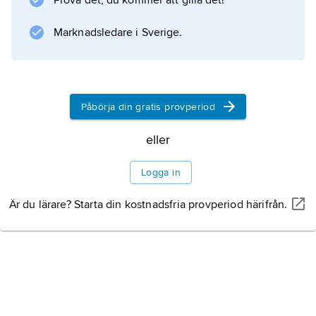
Prova det, du kommer att gilla det!
Marknadsledare i Sverige.
Påbörja din gratis provperiod
eller
Logga in
Är du lärare? Starta din kostnadsfria provperiod härifrån.