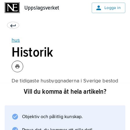
Uppslagsverket
Uppslagsverket
Logga in
hus
Historik
De tidigaste husbyggnaderna i Sverige bestod
av grottor och kåtliknande hyddor.
Vill du komma åt hela artikeln?
Objektiv och pålitlig kunskap.
Information om artikeln