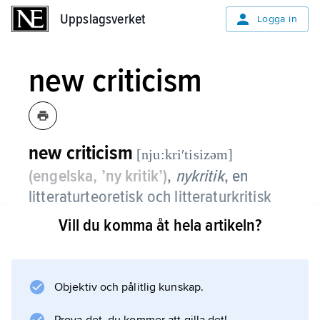
Uppslagsverket
Uppslagsverket
Logga in
new criticism
new criticism
[nju:kriʹtisizəm]
(engelska, ’ny kritik’)
,
nykritik
,
en
litteraturteoretisk och litteraturkritisk
riktning som utvecklades i
Vill du komma åt hela artikeln?
Storbritannien och USA under 1920- och
1930-talen, för att under 1940- och
1950-talen bryta igenom i akademiska
Objektiv och pålitlig kunskap.
sammanhang.