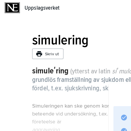
Uppslagsverket
Uppslagsverket
simulering
Skriv ut
simuleʹring
(ytterst av latin
siʹmul
grundlös framställning av sjukdom ell
fördel, t.ex. sjukskrivning, skadestånd
Simuleringen kan ske genom konstruerade
beteende vid undersökning, t.ex. spelad m
företeelse är
aggravering