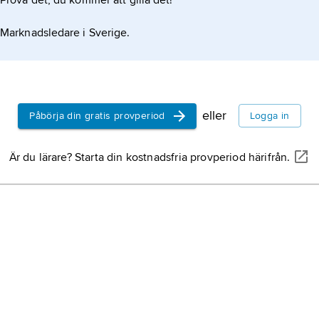
Prova det, du kommer att gilla det!
unktionsstörning men medvetet överdriver dessa.
Marknadsledare i Sverige.
ilt om personen uppger ett enkelt symtom
eller
Påbörja din gratis provperiod
Logga in
Är du lärare? Starta din kostnadsfria provperiod härifrån.