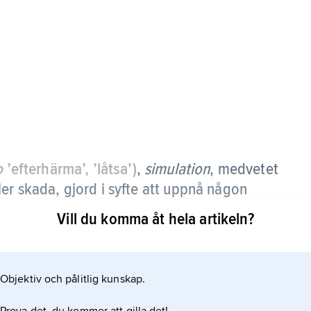
o
’efterhärma’, ’låtsa’)
,
simulation
,
medvetet
er skada, gjord i syfte att uppnå någon
 eller befrielse från militärtjänst.
Vill du komma åt hela artikeln?
 uppgifter om symtom eller genom vilseledande
uskelsvaghet i en extremitet. En närbesläktad
Objektiv och pålitlig kunskap.