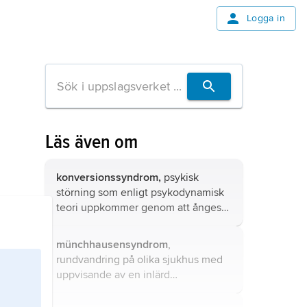
Logga in
Läs även om
konversionssyndrom,
psykisk
störning som enligt psykodynamisk
teori uppkommer genom att ångest
omvandlas (konverteras) till symtom
som liknar symtom vid olika
münchhausensyndrom
,
neurologiska sjukdomar.
rundvandring på olika sjukhus med
uppvisande av en inlärd
sjukdomsbild i medvetet syfte att
föra sjukvårdspersonalen bakom