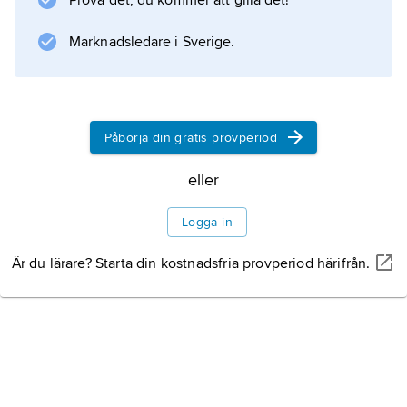
Prova det, du kommer att gilla det!
överhuset. Endast ledamöter av det brittiska
Marknadsledare i Sverige.
parlamentet (över- eller underhuset) kan ingå i
regeringen. Alla regeringsmedlemmar, även
de
Påbörja din gratis provperiod
eller
Information om artikeln
Logga in
Är du lärare? Starta din kostnadsfria provperiod härifrån.