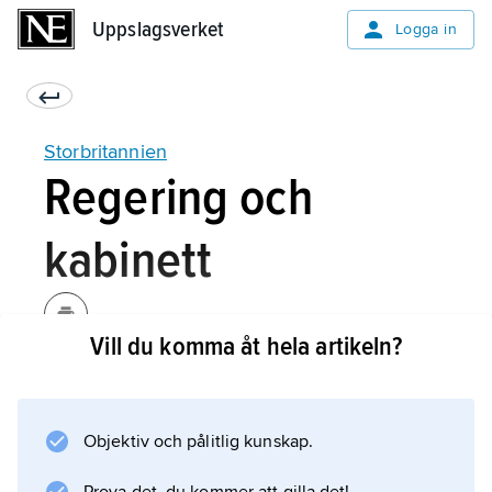
Uppslagsverket
Uppslagsverket
Logga in
Storbritannien
Regering och
kabinett
Vill du komma åt hela artikeln?
Den brittiska regeringen består totalt av cirka
100 personer, varav de flesta har underordnad
(junior) ställning. Regeringens inre cirkel,
Objektiv och pålitlig kunskap.
kabinettet, består av drygt 20 personer, varav
någon eller några brukar komma från