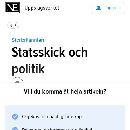
Uppslagsverket
Uppslagsverket
Logga in
Storbritannien
Statsskick och
politik
Vill du komma åt hela artikeln?
Storbritannien uppstod 1707 då Skottland
ingick union med England och Wales, och
United Kingdom of Great Britain and Ireland
Objektiv och pålitlig kunskap.
bildades 1801, ändrat 1922, då Irland delades,
till