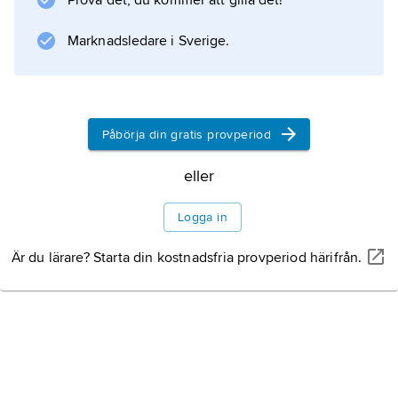
Prova det, du kommer att gilla det!
Ekologi och utbredning
Marknadsledare i Sverige.
Förökning
Påbörja din gratis provperiod
Systematik
eller
Svampliknande
Logga in
organismer
Är du lärare? Starta din kostnadsfria provperiod härifrån.
Utvecklingshistoria
Utnyttjande