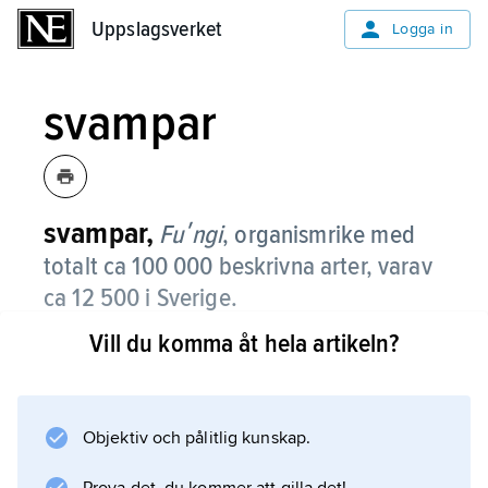
Uppslagsverket
Uppslagsverket
Logga in
svampar
svampar,
Fuʹngi
,
organismrike med
totalt ca 100 000 beskrivna arter, varav
ca 12 500 i Sverige.
Vill du komma åt hela artikeln?
Trots det stora antalet arter är svamparna
fortfarande dåligt kända, och enligt en
uppskattning bör det verkliga antalet arter
vara runt 1,5 miljoner, eller sex gånger antalet
Objektiv och pålitlig kunskap.
växtarter.