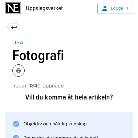
Uppslagsverket
Uppslagsverket
Logga in
USA
Fotografi
Redan 1840 öppnade
Samuel Morse
Vill du komma åt hela artikeln?
en fotoateljé i New York, och fotografin fick i
USA tidigt en vetenskaplig, kulturell och
kommersiell betydelse. Ett exempel är
Objektiv och pålitlig kunskap.
Mathew Brady
, som tillsammans med en stab fotografer