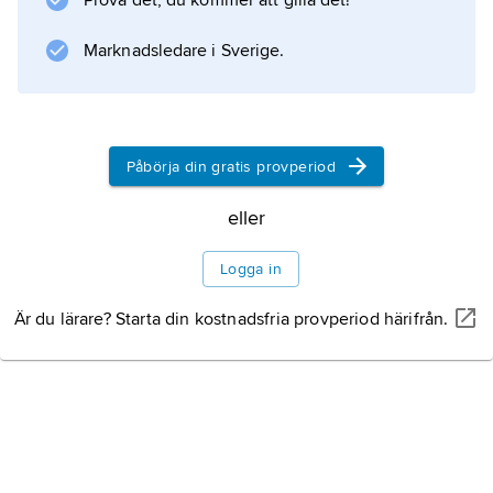
Prova det, du kommer att gilla det!
dokumenterade amerikanska inbördeskriget.
Ett annat exempel är att topografiska foton
Marknadsledare i Sverige.
användes när järnvägar skulle anläggas och
mark exploateras. 1800-talets
Påbörja din gratis provperiod
eller
Information om artikeln
Logga in
Är du lärare? Starta din kostnadsfria provperiod härifrån.