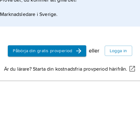
Prova det, du kommer att gilla det!
Marknadsledare i Sverige.
eller
Påbörja din gratis provperiod
Logga in
l
Är du lärare? Starta din kostnadsfria provperiod härifrån.