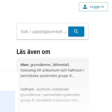
Logga in
Läs även om
titan
, grundämne, lättmetall,
homolog till zirkonium och hafnium i
periodiska systemets grupp 4
(
titangruppen
), kemiskt tecken Ti.
volfram
,
wolfram
, metalliskt
grundämne i periodiska systemets
grupp 6, besläktat med krom och
molybden, kemiskt tecken W.