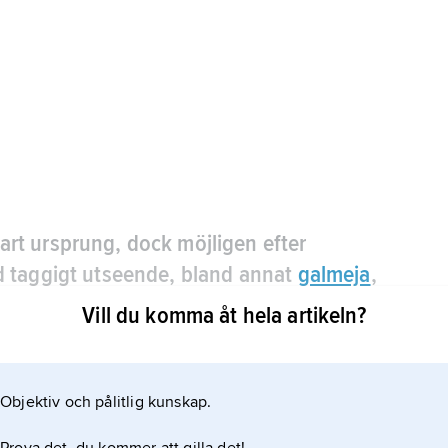
klart ursprung, dock möjligen efter
d taggigt utseende, bland annat
galmeja
,
Zinke
’spets’, ’tagg’, ’klo’)
,
metalliskt
Vill du komma åt hela artikeln?
i periodiska systemets grupp 12, kemiskt
Objektiv och pålitlig kunskap.