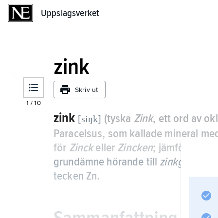
Uppslagsverket
Uppslagsverket
zink
Skriv ut
1
/
10
zink
(tyska
Zink
, ett ord av o
[siŋk]
Paracelsus, som kallade mineral me
för
Zinck
eller
Zincken
; jämför tyska
grundämne hörande till
zinkgruppen
tecken Zn.