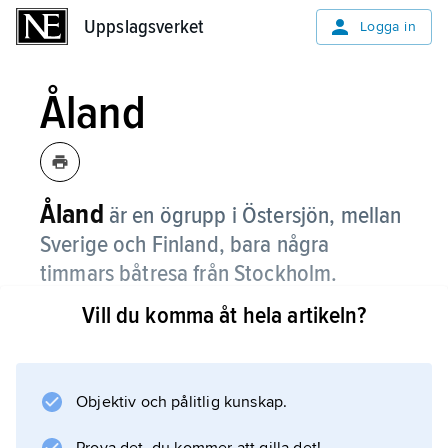
Uppslagsverket
Uppslagsverket
Logga in
Åland
Åland
är en ögrupp i Östersjön, mellan
Sverige och Finland, bara några
timmars båtresa från Stockholm.
Vill du komma åt hela artikeln?
De består av huvudön
Fasta Åland
, ett tiotal större öar och flera tusen småöar.
Åland tillhör Finland, men har självstyrelse. De
Objektiv och pålitlig kunskap.
30 600 invånarna, ålänningarna, har nästan