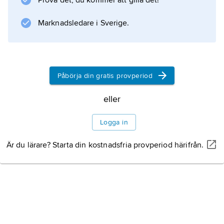
Prova det, du kommer att gilla det!
Att låna på bibliotek
Marknadsledare i Sverige.
Hur är böckerna
ordnade?
Påbörja din gratis provperiod
eller
Olika typer av bibliotek
Logga in
Är du lärare? Starta din kostnadsfria provperiod härifrån.
Information om artikeln