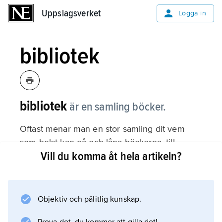
Uppslagsverket
Uppslagsverket
Logga in
bibliotek
bibliotek
är en samling böcker.
Oftast menar man en stor samling dit vem
som helst kan gå och låna böckerna, till
Vill du komma åt hela artikeln?
exempel ett skolbibliotek eller stadsbibliotek.
För att man ska hitta bland alla böckerna
måste de också vara ordnade på ett bestämt
sätt. På bibliotek brukar det också finnas
Objektiv och pålitlig kunskap.
tidningar, tidskrifter och DVD:er.