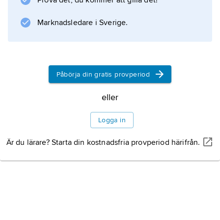
Prova det, du kommer att gilla det!
Marknadsledare i Sverige.
Information om artikeln
Påbörja din gratis provperiod
eller
Logga in
Är du lärare? Starta din kostnadsfria provperiod härifrån.