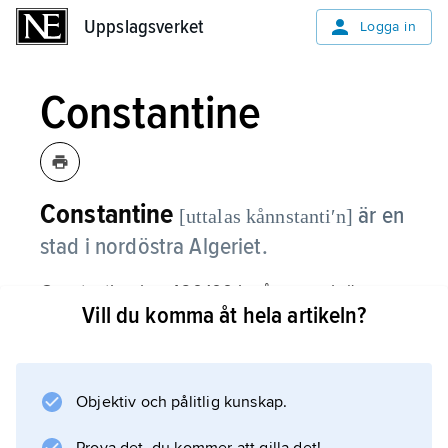
Uppslagsverket
Uppslagsverket
Logga in
Constantine
Constantine
är en
[uttalas kånnstantiʹn]
stad i nordöstra Algeriet.
Constantine har 460 100 invånare och är
Vill du komma åt hela artikeln?
landets största inlandsstad. Staden har en
omfattande handel med jordbruksprodukter,
huvudsakligen spannmål, ull och vin. Där finns
även en internationell flygplats.
Objektiv och pålitlig kunskap.