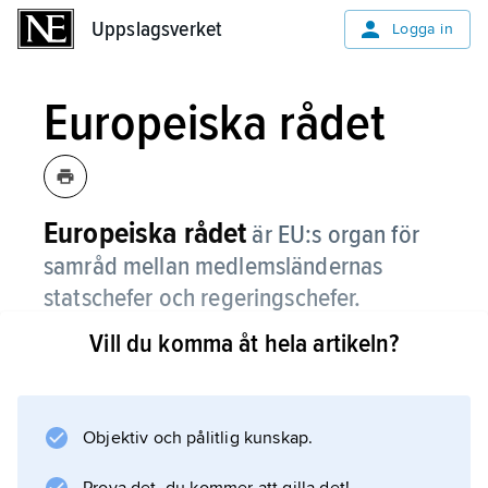
Uppslagsverket
Uppslagsverket
Logga in
Europeiska rådet
Europeiska rådet
är EU:s organ för
samråd mellan medlemsländernas
statschefer och regeringschefer.
Vill du komma åt hela artikeln?
I rådet ingår även Europeiska rådets
ordförande, Europeiska kommissionens
ordförande samt unionens höge representant
för utrikesfrågor och säkerhetspolitik.
Objektiv och pålitlig kunskap.
Europeiska rådet heter egentligen