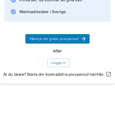
Prova det, du kommer att gilla det!
De europeiska stats- och regeringschefernas
råd
Marknadsledare i Sverige.
.
Påbörja din gratis provperiod
Information om artikeln
eller
Logga in
Är du lärare? Starta din kostnadsfria provperiod härifrån.