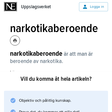
Uppslagsverket
Uppslagsverket
Logga in
narkotikaberoende
narkotikaberoende
är att man är
beroende av narkotika.
Läs om
Vill du komma åt hela artikeln?
narkotikamissbruk
och
beroende
.
Objektiv och pålitlig kunskap.