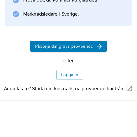
Prova det, du kommer att gilla det!
Marknadsledare i Sverige.
Information om artikeln
Påbörja din gratis provperiod
eller
Logga in
Är du lärare? Starta din kostnadsfria provperiod härifrån.